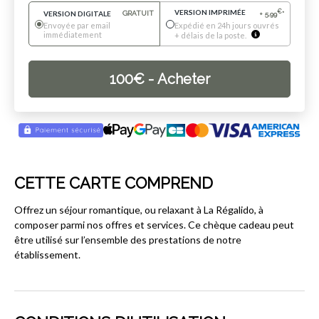
VERSION IMPRIMÉE
€
VERSION DIGITALE
GRATUIT
+
5.99
*
Envoyée par email
Expédié en 24h jours ouvrés
immédiatement
+ délais de la poste.
100
€
- Acheter
CETTE CARTE COMPREND
Offrez un séjour romantique, ou relaxant à La Régalido, à
composer parmi nos offres et services. Ce chèque cadeau peut
être utilisé sur l’ensemble des prestations de notre
établissement.