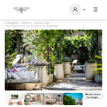
La Regalido
Séjours
Séjours Spa
Une expérience sur-mesure à La Regalido
Afficher toutes
les images