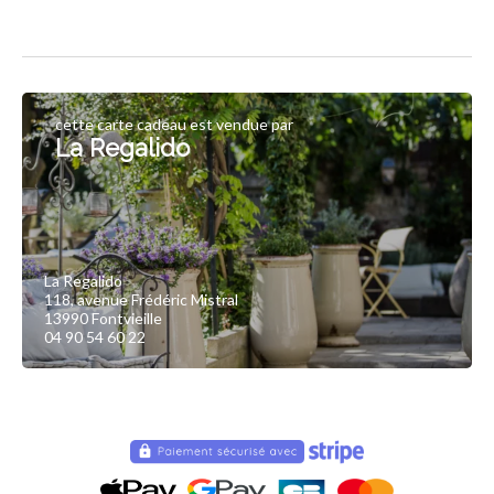
cette carte cadeau est vendue par
La Regalido
La Regalido
118, avenue Frédéric Mistral
13990 Fontvieille
04 90 54 60 22